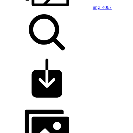
img_4067