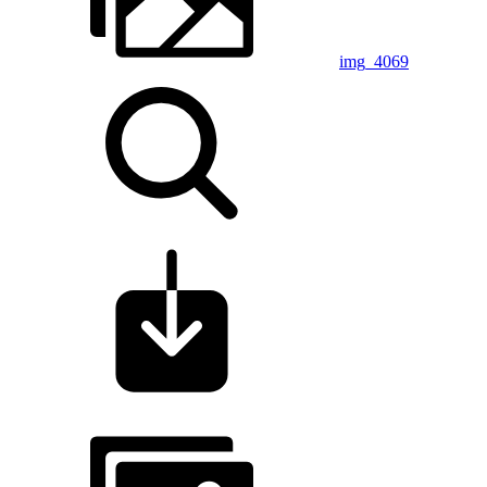
img_4069